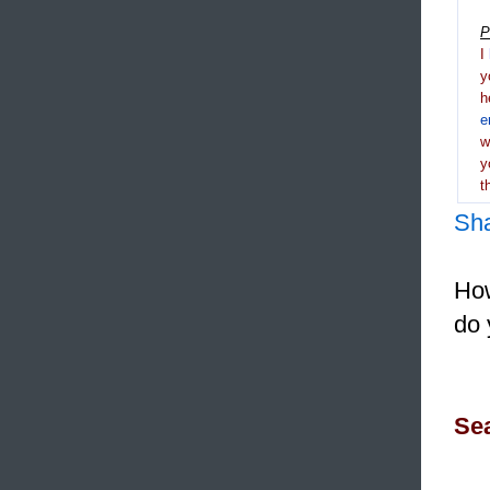
P
I
y
h
e
y
t
Sh
How
do 
Sea