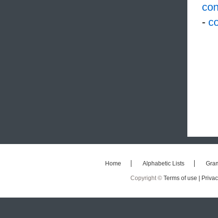
con
-
co
Home
Alphabetic Lists
Gra
Copyright ©
Terms of use |
Privac