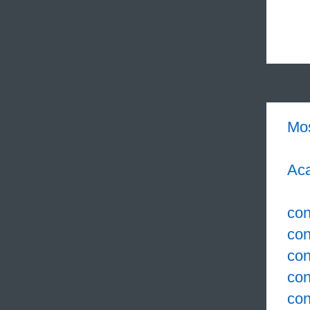
Mo
Aca
con
co
con
con
con