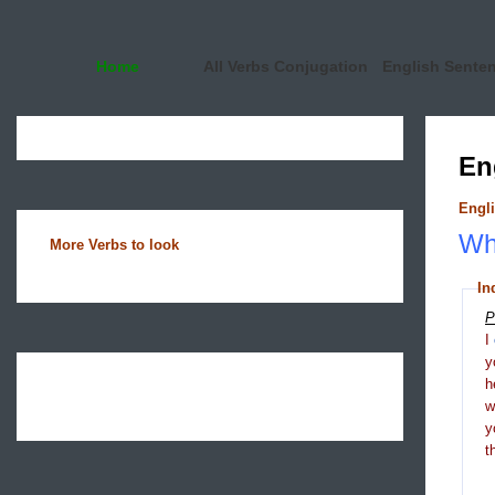
Home
All Verbs Conjugation
English Sente
En
Engli
Wha
More Verbs to look
In
P
I
y
h
y
t