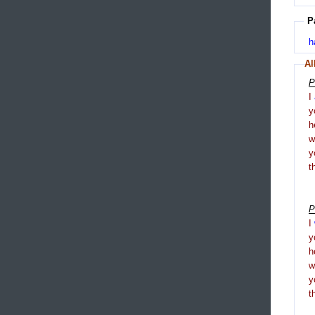
P
h
Al
P
I
y
h
y
t
P
I
y
h
y
t