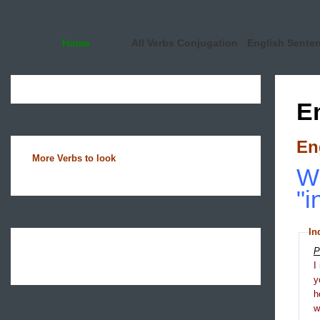
Home
All Verbs Conjugation
English Sente
E
En
More Verbs to look
Wh
"i
In
P
I
y
h