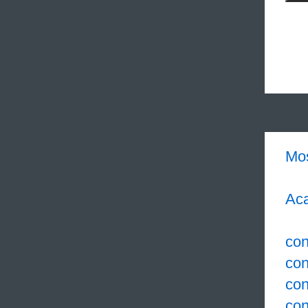
Mo
Aca
con
co
con
con