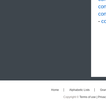
con
con
-
co
Home
Alphabetic Lists
Gra
Copyright ©
Terms of use |
Privac