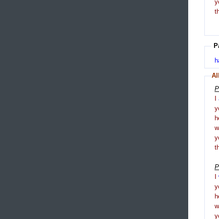
y
t
P
h
Al
P
I
y
h
y
t
P
I
y
h
y