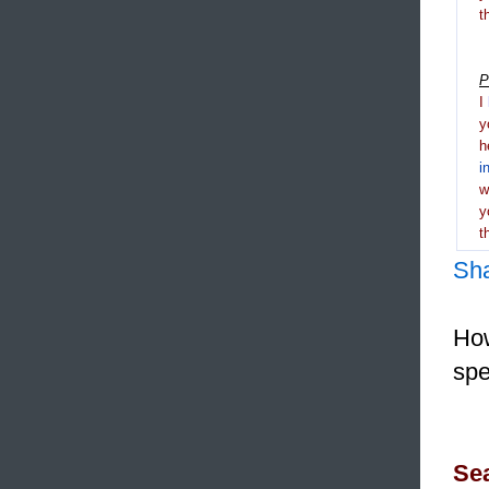
t
P
I
y
h
i
y
t
Sh
How
spe
Sea