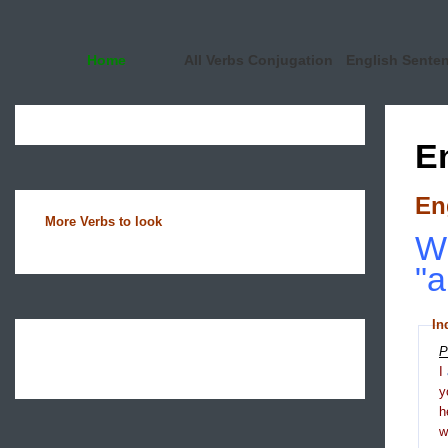
Home
All Verbs Conjugation
English Sente
E
En
More Verbs to look
Wh
"a
In
P
I
y
h