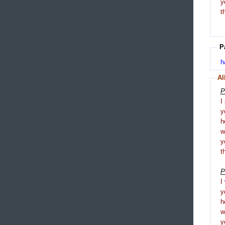
y
t
P
h
Al
P
I
y
h
y
t
P
I
y
h
y