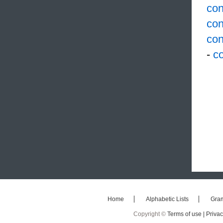
con
con
con
-
co
Home
Alphabetic Lists
Gra
Copyright ©
Terms of use |
Privac