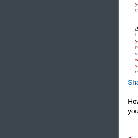
y
t
P
I
y
h
e
y
t
Sh
How
you