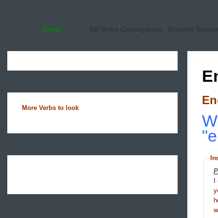
Home
All Verbs Conjugation
English Sente
E
En
More Verbs to look
Wh
"e
In
P
I
y
h