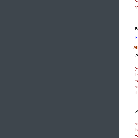
y
t
P
h
Al
P
I
y
h
y
t
P
I
y
h