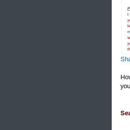
P
I
y
h
m
y
t
Sh
How
you
Sea