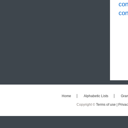
con
con
Home
Alphabetic Lists
Gra
Copyright ©
Terms of use |
Privac