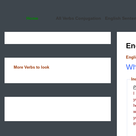
Home
All Verbs Conjugation
English Sente
En
Engli
Wha
More Verbs to look
In
P
I
y
h
y
t