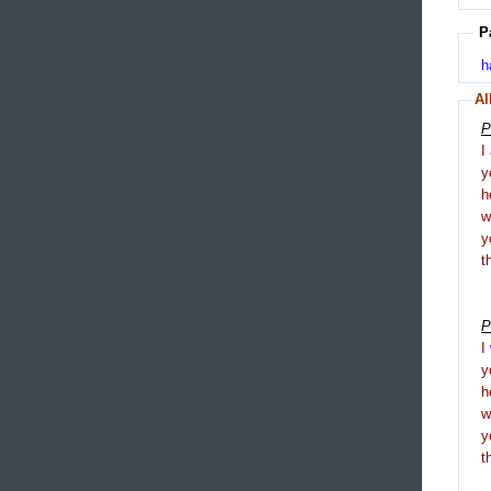
P
h
Al
P
I
y
h
y
t
P
I
y
h
y
t