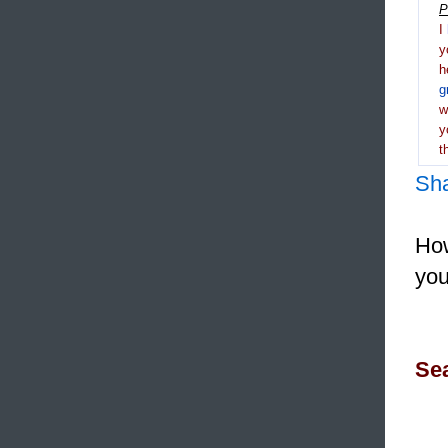
P
I
y
h
g
y
t
Sh
How
you
Sea